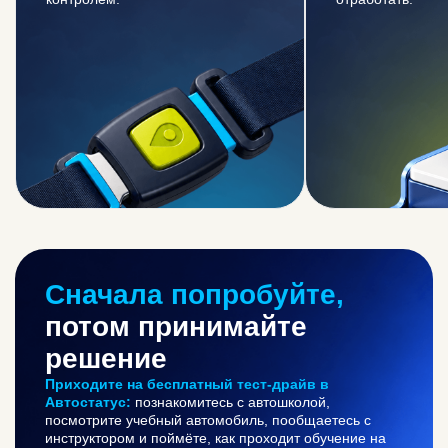
Hyundai Solaris’2025
Сначала попробуйте,
потом принимайте
решение
записаться на тест-драйв
Приходите на бесплатный тест-драйв в
хочу права
Автостатус:
познакомитесь с автошколой,
посмотрите учебный автомобиль, пообщаетесь с
инструктором и поймёте, как проходит обучение на