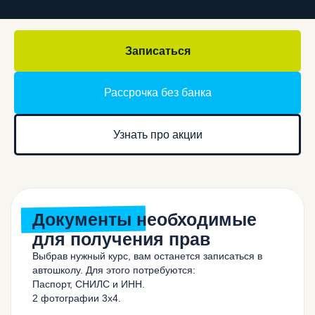
рабочий поселок Мошково, ул.
Вокзальная 36(скоро открытие)
Центральный
офис:
Записаться
пр-т Красный, 200 оф. 703
Пн-Пт:
09:00 - 19:00
Сб:
10:00 - 17:00
Рассрочка без банка
Вс:
выходной
Узнать про акции
Документы необходимые
для получения прав
Выбрав нужный курс, вам останется записаться в
автошколу. Для этого потребуются:
Паспорт, СНИЛС и ИНН.
2 фотографии 3х4.