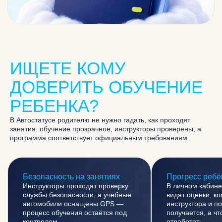
ИЩЕТЕ КОМУ
ДОВЕРИТЬ ОБУЧЕНИЕ
записаться на тест-драйв
РЕБЕНКА?
хочу начать
хочу права
В Автостатусе родителю не нужно гадать, как проходят
занятия: обучение прозрачное, инструкторы проверены, а
программа соответствует официальным требованиям.
ОБНОВЛЕНИЕ
АВТОПАРКА
Безопасность на занятиях
Прогресс ребё
Инструкторы проходят проверку
В личном кабине
службы безопасности, а учебные
видят оценки, к
автомобили оснащены GPS —
инструктора и п
процесс обучения остаётся под
получается, а ч
Chery Tiggo 4 Pro
контролем.
отработать.