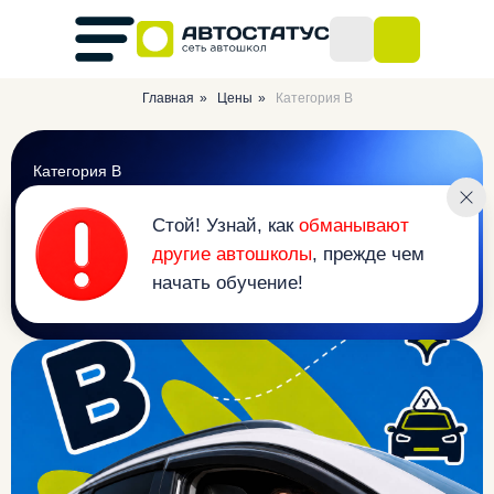
Главная
»
Цены
»
Категория B
Стой! Узнай, как
обманывают
Категория B
другие автошколы
, прежде чем
Скидка
до 4.000р
начать обучение!
Попробуй бесплатный тест-драйв обучения
Записаться
Позвонить