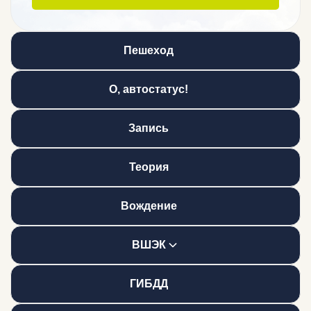
Пешеход
Но скоро все изменится!
О, автостатус!
Лучшая автошкола РФ!
Запись
Позвони нам!
Теория
Интерактив или удалёнка?
Вождение
Удобный график
ВШЭК
Внутренний экзамен
ГИБДД