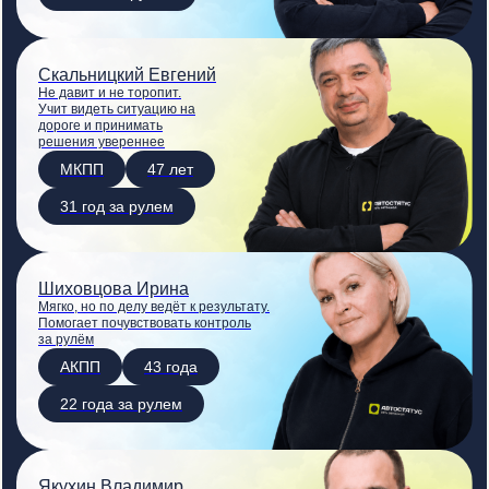
Скальницкий Евгений
Не давит и не торопит.
Учит видеть ситуацию на
дороге и принимать
решения увереннее
МКПП
47 лет
31 год за рулем
Шиховцова Ирина
Мягко, но по делу ведёт к результату.
Помогает почувствовать контроль
за рулём
АКПП
43 года
22 года за рулем
Якухин Владимир