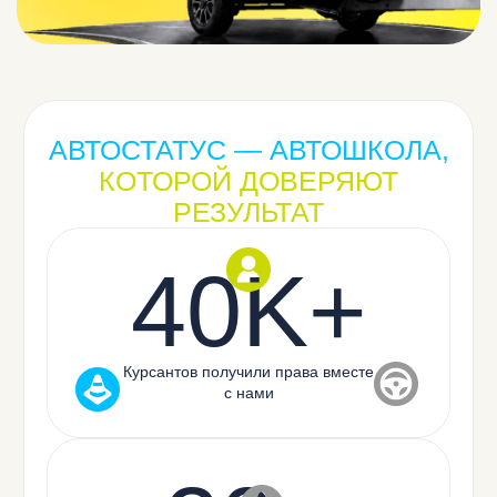
АВТОСТАТУС — АВТОШКОЛА,
КОТОРОЙ ДОВЕРЯЮТ
РЕЗУЛЬТАТ
Условия:
40K+
Просто
подпишись на ВК сообщество по кнопке
ниже
, сделай репост розыгрыша и напиши в
комментарии, на какую категорию ты бы хотел
обучиться (А, B, С, D, E)
Открыть пост
Курсантов получили права вместе
Подписаться
с нами
правила проведения