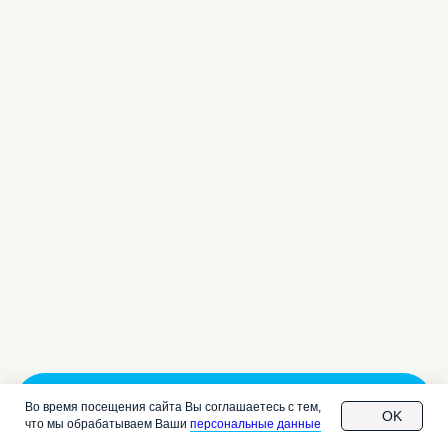
Позвонить в автошколу
Во время посещения сайта Вы соглашаетесь с тем,
OK
что мы обрабатываем Ваши
персональные данные