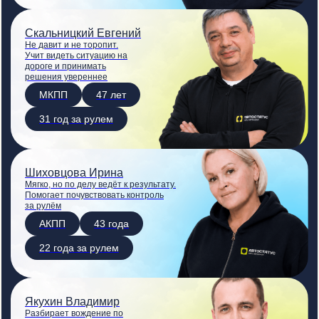
Скальницкий Евгений
Не давит и не торопит.
Учит видеть ситуацию на
дороге и принимать
решения увереннее
МКПП
47 лет
31 год за рулем
Шиховцова Ирина
Мягко, но по делу ведёт к результату.
Помогает почувствовать контроль
за рулём
АКПП
43 года
22 года за рулем
Якухин Владимир
Разбирает вождение по