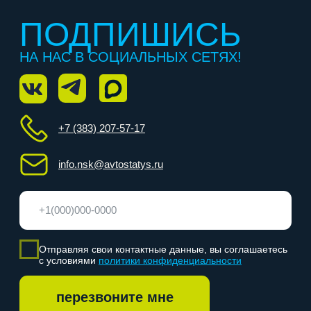
+7 (383) 207-57-17
info.nsk@avtostatys.ru
Отправляя свои контактные данные, вы соглашаетесь
с условиями
политики конфиденциальности
перезвоните мне
категория А
категория D
категория B
категория E
категория C
О нас
Отзывы
Категории
Частые вопросы
Акции
Адреса классов
Этапы обучения
Награда
Расписание
Контакты