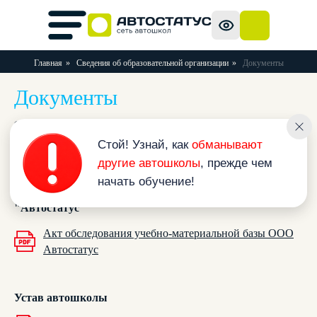
Главная
»
Сведения об образовательной организации
»
Документы
Документы
Стой! Узнай, как
обманывают
другие автошколы
, прежде чем
начать обучение!
Заключения ГИБДД о соответствии УМБ установленным
требованиям
Акт обследования учебно - материальной базы ООО
"Автостатус"
Акт обследования учебно-материальной базы ООО
Автостатус
Устав автошколы