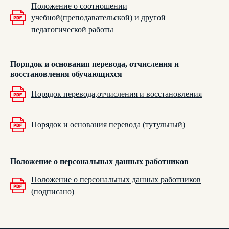
Положение о соотношении
учебной(преподавательской) и другой
педагогической работы
категория А
категория D
категория B
категория E
категория C
Порядок и основания перевода, отчисления и
О нас
Отзывы
восстановления обучающихся
Категории
Частые вопросы
Порядок перевода,отчисления и восстановления
Акции
Адреса классов
Этапы обучения
Награда
Расписание
Контакты
Порядок и основания перевода (тутульный)
Положение о персональных данных работников
Согласие на обработку персональных данных
для рекламы
Положение о персональных данных работников
Политика конфиденциальности
Согласие на обработку персональных данных
(подписано)
Лицензия
ООО «Автостатус», 2026 г. Все права защищены