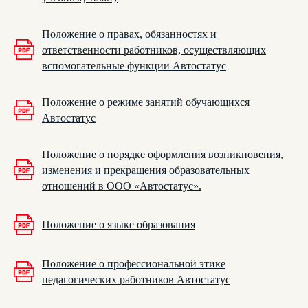
Положение о правах, обязанностях и
ответственности работников, осуществляющих
вспомогательные функции Автостатус
Положение о режиме занятий обучающихся
ПОДПИШИСЬ
Автостатус
НА НАС В СОЦИАЛЬНЫХ СЕТЯХ!
Положение о порядке оформления возникновения,
изменения и прекращения образовательных
+7 (383) 207-57-17
отношений в ООО «Автостатус».
info.nsk@avtostatys.ru
Положение о языке образования
Положение о профессиональной этике
Отправляя свои контактные данные, вы соглашаетесь
с условиями
политики конфиденциальности
педагогических работников Автостатус
перезвоните мне